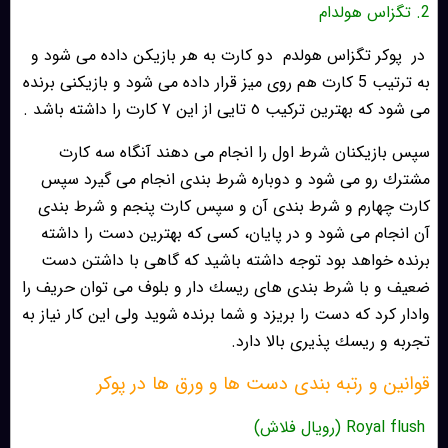
2. تگزاس هولدام
در
پوكر تگزاس هولدم
دو كارت به هر بازيكن داده مى شود و
به ترتيب 5 كارت هم روى ميز قرار داده مى شود و بازيكنى برنده
مى شود كه بهترين تركيب ٥ تايى از اين ٧ كارت را داشته باشد .
سپس بازيكنان شرط اول را انجام مى دهند آنگاه سه كارت
مشترك رو مى شود و دوباره شرط بندى انجام مى گيرد سپس
كارت چهارم و شرط بندى آن و سپس كارت پنجم و شرط بندى
آن انجام مى شود و در پايان، كسى كه بهترين دست را داشته
برنده خواهد بود توجه داشته باشيد كه گاهى با داشتن دست
ضعيف و با شرط بندى هاى ريسك دار و بلوف مى توان حريف را
وادار كرد كه دست را بريزد و شما برنده شويد ولى اين كار نياز به
تجربه و ريسك پذيرى بالا دارد.
قوانين و رتبه بندى دست ها و ورق ها در پوكر
Royal flush (رویال فلاش)