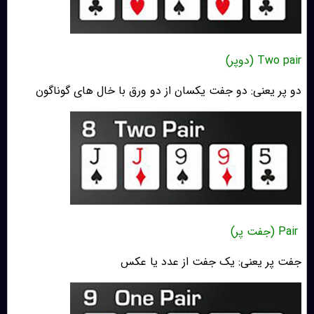
Two pair (دوپر)
دو پر یعنی: دو جفت یکسان از دو ورق با خال های گوناگون
Pair (جفت پر)
جفت پر یعنی: یک جفت از عدد یا عکس