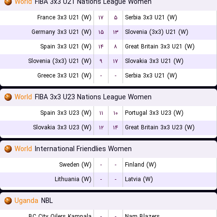
World
FIBA 3x3 U21 Nations League Women
France 3x3 U21 (W)
۱۷
۵
Serbia 3x3 U21 (W)
Germany 3x3 U21 (W)
۱۵
۱۳
Slovenia (3x3) U21 (W)
Spain 3x3 U21 (W)
۱۴
۸
Great Britain 3x3 U21 (W)
Slovenia (3x3) U21 (W)
۹
۱۷
Slovakia 3x3 U21 (W)
Greece 3x3 U21 (W)
-
-
Serbia 3x3 U21 (W)
World
FIBA 3x3 U23 Nations League Women
Spain 3x3 U23 (W)
۱۱
۱۰
Portugal 3x3 U23 (W)
Slovakia 3x3 U23 (W)
۱۲
۱۴
Great Britain 3x3 U23 (W)
World
International Friendlies Women
Sweden (W)
-
-
Finland (W)
Lithuania (W)
-
-
Latvia (W)
Uganda
NBL
BC City Oilers Kampala
-
-
Nam Blazers