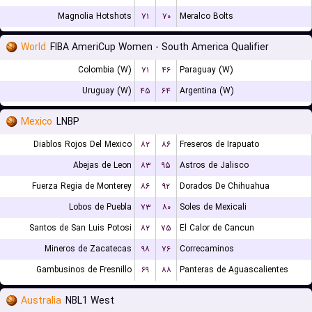
Magnolia Hotshots
۷۱
۷۰
Meralco Bolts
World
FIBA AmeriCup Women - South America Qualifier
Colombia (W)
۷۱
۴۶
Paraguay (W)
Uruguay (W)
۴۵
۶۴
Argentina (W)
Mexico
LNBP
Diablos Rojos Del Mexico
۸۲
۸۶
Freseros de Irapuato
Abejas de Leon
۸۳
۹۵
Astros de Jalisco
Fuerza Regia de Monterey
۸۶
۹۲
Dorados De Chihuahua
Lobos de Puebla
۷۳
۸۰
Soles de Mexicali
Santos de San Luis Potosi
۸۲
۷۵
El Calor de Cancun
Mineros de Zacatecas
۹۸
۷۶
Correcaminos
Gambusinos de Fresnillo
۶۹
۸۸
Panteras de Aguascalientes
Australia
NBL1 West