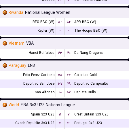
Rwanda
National League Women
REG BBC (W)
۵۲
۵۴
APR BBC (W)
Kepler (W)
-
-
The Hoops BBC (W)
Vietnam
VBA
Hanoi Buffaloes
۶۳
۴۰
Da Nang Dragons
Paraguay
LNB
Felix Perez Cardozo
۵۵
۷۷
Colonias Gold
Deportivo San Jose
۱۰۷
۷۹
Deportivo Campoalto
San Alfonzo
۶۰
۵۳
Capiata Bulls
World
FIBA 3x3 U23 Nations League
Spain 3x3 U23
۱۶
۷
Great Britain 3x3 U23
Czech Republic 3x3 U23
۱۱
۱۴
Portugal 3x3 U23