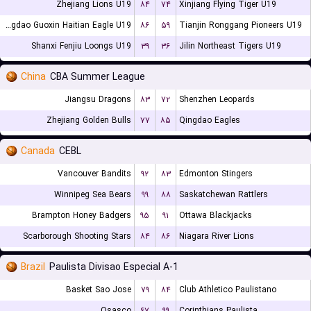
Zhejiang Lions U19
۸۴
۷۴
Xinjiang Flying Tiger U19
Qingdao Guoxin Haitian Eagle U19
۸۶
۵۹
Tianjin Ronggang Pioneers U19
Shanxi Fenjiu Loongs U19
۳۹
۳۶
Jilin Northeast Tigers U19
China
CBA Summer League
Jiangsu Dragons
۸۳
۷۲
Shenzhen Leopards
Zhejiang Golden Bulls
۷۷
۸۵
Qingdao Eagles
Canada
CEBL
Vancouver Bandits
۹۲
۸۳
Edmonton Stingers
Winnipeg Sea Bears
۹۹
۸۸
Saskatchewan Rattlers
Brampton Honey Badgers
۹۵
۹۱
Ottawa Blackjacks
Scarborough Shooting Stars
۸۴
۸۶
Niagara River Lions
Brazil
Paulista Divisao Especial A-1
Basket Sao Jose
۷۹
۸۴
Club Athletico Paulistano
Osasco
۶۷
۹۹
Corinthians Paulista