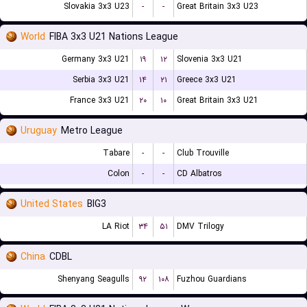
Slovakia 3x3 U23
-
-
Great Britain 3x3 U23
World
FIBA 3x3 U21 Nations League
Germany 3x3 U21
۱۹
۱۲
Slovenia 3x3 U21
Serbia 3x3 U21
۱۴
۲۱
Greece 3x3 U21
France 3x3 U21
۲۰
۱۰
Great Britain 3x3 U21
Uruguay
Metro League
Tabare
-
-
Club Trouville
Colon
-
-
CD Albatros
United States
BIG3
LA Riot
۳۴
۵۱
DMV Trilogy
China
CDBL
Shenyang Seagulls
۹۲
۱۰۸
Fuzhou Guardians