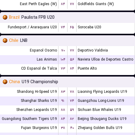
East Perth Eagles (W)
۸۴
۷۷
Goldfields Giants (W)
Brazil
Paulista FPB U20
Fundesport / Araraquara U20
۷۴
۶۵
Sorocaba U20
Chile
LNB
Espanol Osorno
۷۰
۷۷
Deportivo Valdivia
Las Animas
۱۰۴
۵۶
Naviera Ulloa de Deportes Castro
CD Espanol de Talca
۷۳
۸۴
Puente Alto
China
U19 Championship
Shandong Hi-Speed U19
۸۳
۷۸
Liaoning Flying Leopards U19
Shanghai Sharks U19
۹۱
۷۴
Guangzhou Long-Lions U19
Shenzhen Leopards U19
۸۸
۵۹
Sichuan Blue Whales U19
Guangdong Southern Tigers U19
۸۴
۸۲
Beijing Shougang Ducks U19
Fujian Sturgeons U19
۳۸
۴۰
Zhejiang Golden Bulls U19