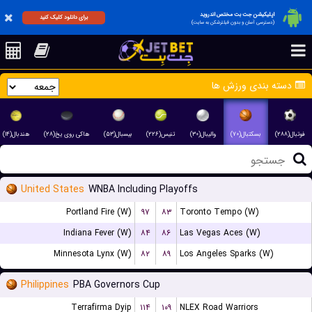
اپلیکیشن جت بت مختص اندروید
برای دانلود کلیک کنید
(دسترسی آسان و بدون فیلترشکن به سایت)
دسته بندی ورزش ها
فوتبال(۲۸۸)
بسکتبال(۷۰)
والیبال(۳۰)
تنیس(۲۲۶)
بیسبال(۵۳)
هاکی روی یخ(۲۸)
هندبال(۱۴)
United States
WNBA Including Playoffs
Portland Fire (W)
۹۷
۸۳
Toronto Tempo (W)
Indiana Fever (W)
۸۴
۸۶
Las Vegas Aces (W)
Minnesota Lynx (W)
۸۲
۸۹
Los Angeles Sparks (W)
Philippines
PBA Governors Cup
Terrafirma Dyip
۱۱۴
۱۰۹
NLEX Road Warriors