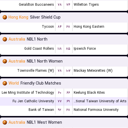
Geraldton Buccaneers
۷۸
۷۴
Willetton Tigers
Hong Kong
Silver Shield Cup
Tycoon
۸۴
۶۸
Hong Kong Eastern
Australia
NBL1 North
Gold Coast Rollers
۱۱۸
۸۵
Ipswich Force
Australia
NBL1 North Women
Townsville Flames (W)
۷۸
۱۰۷
Mackay Meteorettes (W)
World
Friendly Club Matches
Lee Ming Institute of Technology
۶۰
۶۶
Keelung Black Kites
Fu Jen Catholic University
۷۷
۶۹
National Taiwan University of Arts
Bank of Taiwan
۹۲
۶۸
National Formosa University
Australia
NBL1 West Women