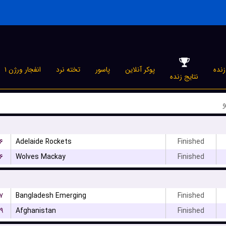
نده
پوکر آنلاین
پاسور
تخته نرد
انفجار ورژن ۱
نتایج زنده
۶
Adelaide Rockets
Finished
۶
Wolves Mackay
Finished
۷
Bangladesh Emerging
Finished
۹
Afghanistan
Finished