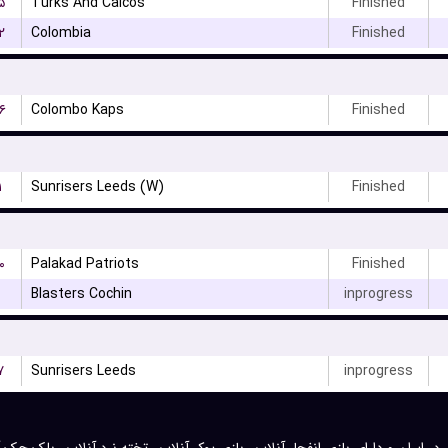
۵
Turks And Caicos
Finished
۲
Colombia
Finished
۶
Colombo Kaps
Finished
۱
Sunrisers Leeds (W)
Finished
۰
Palakad Patriots
Finished
Blasters Cochin
inprogress
۷
Sunrisers Leeds
inprogress