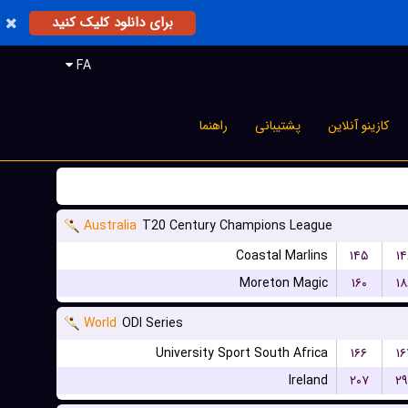
برای دانلود کلیک کنید
FA
کازینو آنلاین
پشتیبانی
راهنما
Australia
T20 Century Champions League
Coastal Marlins
۱۴۵
۱۴
Moreton Magic
۱۶۰
۱۸
World
ODI Series
University Sport South Africa
۱۶۶
۱۶
Ireland
۲۰۷
۲۹