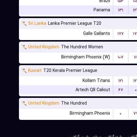
Brazil
۱۵۴
۱۰
Panama
۱۳۱
۱۲
Sri Lanka
Lanka Premier League T20
Galle Gallants
۱۷۷
۱۷
United Kingdom
The Hundred Women
Birmingham Phoenix (W)
۱۰۷
۱۱
Kuwait
T20 Kerala Premier League
Kollam Titans
۱۲۱
۱۲
Artech Q8 Calicut
۶۷
۰
United Kingdom
The Hundred
Birmingham Phoenix
۰
۷