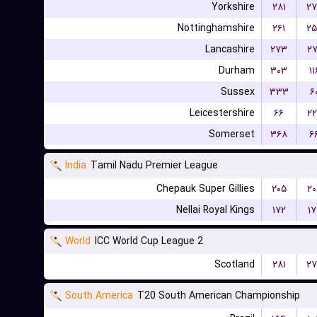
Yorkshire
۲۸۱
۲۷
Nottinghamshire
۲۶۱
۲۵
Lancashire
۲۷۳
۲۷
Durham
۳۰۳
۱۱
Sussex
۳۳۳
۶
Leicestershire
۶۶
۲۲
Somerset
۳۶۸
۶
India
Tamil Nadu Premier League
Chepauk Super Gillies
۲۰۵
۲۰
Nellai Royal Kings
۱۷۲
۱۷
World
ICC World Cup League 2
Scotland
۲۸۱
۲۷
South America
T20 South American Championship