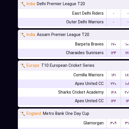
India
Delhi Premier League T20
East Delhi Riders
-
-
Outer Delhi Warriors
-
-
India
Assam Premier League T20
Barpeta Braves
۱۷۰
۱۰
Charaideo Sunrisers
۱۲۴
۱۲
Europe
T10 European Cricket Series
Comilla Warriors
۱۶۱
۱۸
Apex United CC
۲۲۰
۱۰
Sharks Cricket Academy
۱۶۸
۲۰
Apex United CC
۱۶۶
۱۶
England
Metro Bank One Day Cup
Glamorgan
۳۰۹
۳۱