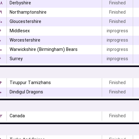
۸
Derbyshire
Finished
۹
Northamptonshire
Finished
۰
Gloucestershire
Finished
۶
Middlesex
inprogress
۰
Worcestershire
inprogress
۰
Warwickshire (Birmingham) Bears
inprogress
۶
Surrey
inprogress
۶
Tiruppur Tamizhans
Finished
۰
Dindigul Dragons
Finished
۲
Canada
Finished