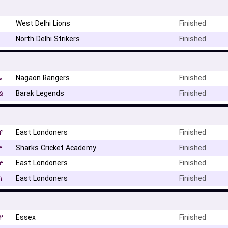
West Delhi Lions
Finished
North Delhi Strikers
Finished
۰
Nagaon Rangers
Finished
۵
Barak Legends
Finished
۴
East Londoners
Finished
۴
Sharks Cricket Academy
Finished
۳
East Londoners
Finished
۱
East Londoners
Finished
۲
Essex
Finished