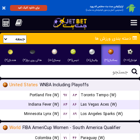
اپلیکیشن جت بت مختص اندروید
برای دانلود کلیک کنید
(دسترسی آسان و بدون فیلترشکن به سایت)
دسته بندی ورزش ها
فوتبال(۲۰۷)
بسکتبال(۴۱)
والیبال(۱۸)
تنیس(۱۴۱)
بیسبال(۵۰)
هاکی روی یخ(۴)
هندبال(۴)
United States
WNBA Including Playoffs
Portland Fire (W)
۹۷
۸۳
Toronto Tempo (W)
Indiana Fever (W)
۸۴
۸۶
Las Vegas Aces (W)
Minnesota Lynx (W)
۸۲
۸۹
Los Angeles Sparks (W)
World
FIBA AmeriCup Women - South America Qualifier
Colombia (W)
۷۱
۴۶
Paraguay (W)