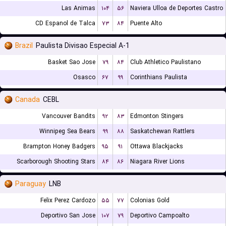
Las Animas
۱۰۴
۵۶
Naviera Ulloa de Deportes Castro
CD Espanol de Talca
۷۳
۸۴
Puente Alto
Brazil
Paulista Divisao Especial A-1
Basket Sao Jose
۷۹
۸۴
Club Athletico Paulistano
Osasco
۶۷
۹۹
Corinthians Paulista
Canada
CEBL
Vancouver Bandits
۹۲
۸۳
Edmonton Stingers
Winnipeg Sea Bears
۹۹
۸۸
Saskatchewan Rattlers
Brampton Honey Badgers
۹۵
۹۱
Ottawa Blackjacks
Scarborough Shooting Stars
۸۴
۸۶
Niagara River Lions
Paraguay
LNB
Felix Perez Cardozo
۵۵
۷۷
Colonias Gold
Deportivo San Jose
۱۰۷
۷۹
Deportivo Campoalto