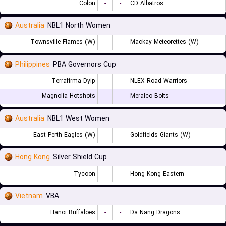
Colon
-
-
CD Albatros
Australia
NBL1 North Women
Townsville Flames (W)
-
-
Mackay Meteorettes (W)
Philippines
PBA Governors Cup
Terrafirma Dyip
-
-
NLEX Road Warriors
Magnolia Hotshots
-
-
Meralco Bolts
Australia
NBL1 West Women
East Perth Eagles (W)
-
-
Goldfields Giants (W)
Hong Kong
Silver Shield Cup
Tycoon
-
-
Hong Kong Eastern
Vietnam
VBA
Hanoi Buffaloes
-
-
Da Nang Dragons