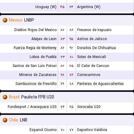
Uruguay (W)
۴۵
۶۴
Argentina (W)
Mexico
LNBP
Diablos Rojos Del Mexico
۸۲
۸۶
Freseros de Irapuato
Abejas de Leon
۸۳
۹۵
Astros de Jalisco
Fuerza Regia de Monterey
۸۶
۹۲
Dorados De Chihuahua
Lobos de Puebla
۷۳
۸۰
Soles de Mexicali
Santos de San Luis Potosi
۸۲
۷۵
El Calor de Cancun
Mineros de Zacatecas
۹۸
۷۶
Correcaminos
Gambusinos de Fresnillo
۶۹
۸۸
Panteras de Aguascalientes
Brazil
Paulista FPB U20
Fundesport / Araraquara U20
۷۴
۶۵
Sorocaba U20
Chile
LNB
Espanol Osorno
۷۰
۷۷
Deportivo Valdivia