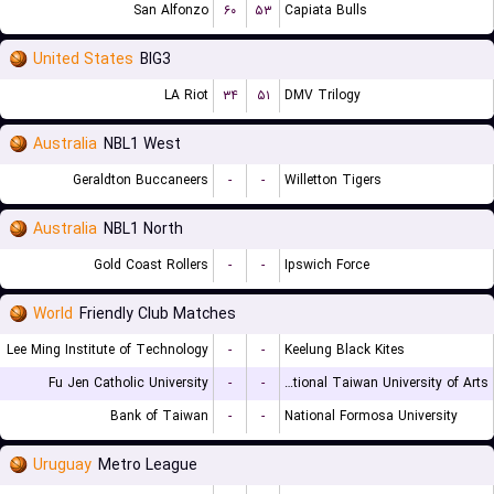
San Alfonzo
۶۰
۵۳
Capiata Bulls
United States
BIG3
LA Riot
۳۴
۵۱
DMV Trilogy
Australia
NBL1 West
Geraldton Buccaneers
-
-
Willetton Tigers
Australia
NBL1 North
Gold Coast Rollers
-
-
Ipswich Force
World
Friendly Club Matches
Lee Ming Institute of Technology
-
-
Keelung Black Kites
Fu Jen Catholic University
-
-
National Taiwan University of Arts
Bank of Taiwan
-
-
National Formosa University
Uruguay
Metro League